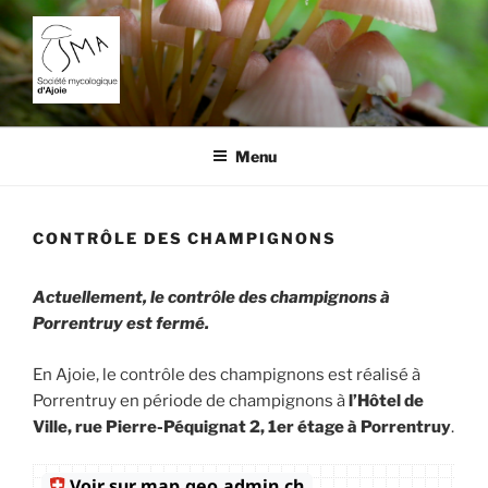
Aller
au
contenu
principal
SOCIÉTÉ MYCOLOGIQUE
L'étude des champignons dans la région de Porrentruy.
D'AJOIE
Menu
CONTRÔLE DES CHAMPIGNONS
Actuellement, le contrôle des champignons à
Porrentruy est fermé.
En Ajoie, le contrôle des champignons est réalisé à
Porrentruy en période de champignons à
l’Hôtel de
Ville, rue Pierre-Péquignat 2, 1er étage à Porrentruy
.