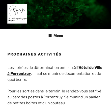
Aller
au
contenu
principal
SOCIÉTÉ MYCOLOGIQUE
L'étude des champignons dans la région de Porrentruy.
D'AJOIE
Menu
PROCHAINES ACTIVITÉS
Les soirées de détermination ont lieu
à l’Hôtel de Ville
à Porrentruy
. Il faut se munir de documentation et de
quoi écrire.
Pour les sorties dans le terrain, le rendez-vous est fixé
au parc des postes à Porrentruy
. Se munir d’un panier,
de petites boîtes et d’un couteau.