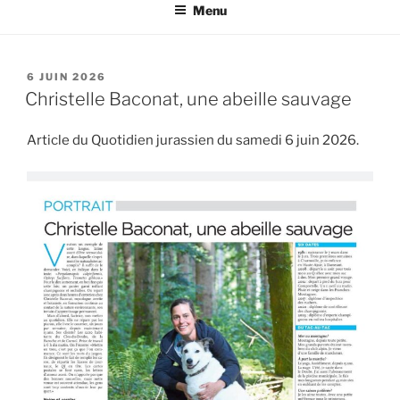
D'AJOIE
Menu
PUBLIÉ
6 JUIN 2026
LE
Christelle Baconat, une abeille sauvage
Article du Quotidien jurassien du samedi 6 juin 2026.