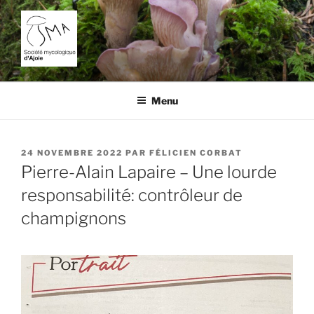
Aller
au
contenu
principal
SOCIÉTÉ MYCOLOGIQUE
L'étude des champignons dans la région de Porrentruy.
D'AJOIE
Menu
PUBLIÉ
24 NOVEMBRE 2022
PAR
FÉLICIEN CORBAT
LE
Pierre-Alain Lapaire – Une lourde
responsabilité: contrôleur de
champignons