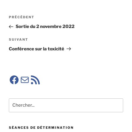
Navigation
Article
PRÉCÉDENT
de
précédent
Sortie du 2 novembre 2022
l’article
Article
SUIVANT
suivant
Conférence sur la toxicité
Facebook SMA
E-mail
RSS SMA
Rechercher
SÉANCES DE DÉTERMINATION