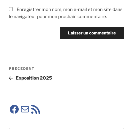
Enregistrer mon nom, mon e-mail et mon site dans
le navigateur pour mon prochain commentaire.
Navigation
Article
PRÉCÉDENT
de
précédent
Exposition 2025
l’article
Facebook SMA
E-mail
RSS SMA
Rechercher