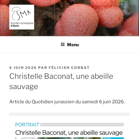
Aller
au
contenu
principal
SOCIÉTÉ MYCOLOGIQUE
L'étude des champignons dans la région de Porrentruy.
D'AJOIE
Menu
PUBLIÉ
6 JUIN 2026
PAR
FÉLICIEN CORBAT
LE
Christelle Baconat, une abeille
sauvage
Article du Quotidien jurassien du samedi 6 juin 2026.