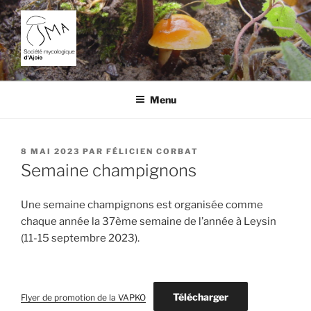
Aller
au
contenu
principal
SOCIÉTÉ MYCOLOGIQUE
L'étude des champignons dans la région de Porrentruy.
D'AJOIE
Menu
PUBLIÉ
8 MAI 2023
PAR
FÉLICIEN CORBAT
LE
Semaine champignons
Une semaine champignons est organisée comme
chaque année la 37ème semaine de l’année à Leysin
(11-15 septembre 2023).
Télécharger
Flyer de promotion de la VAPKO