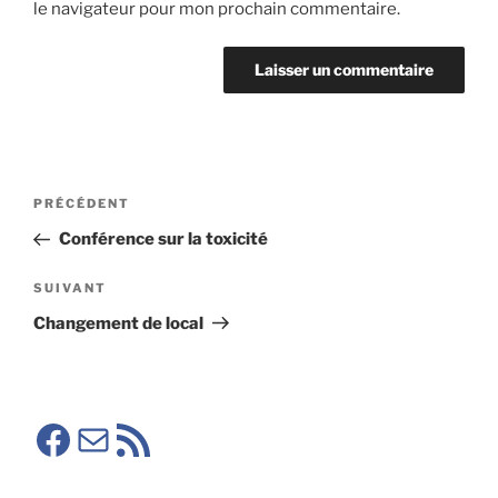
le navigateur pour mon prochain commentaire.
Navigation
Article
PRÉCÉDENT
de
précédent
Conférence sur la toxicité
l’article
Article
SUIVANT
suivant
Changement de local
Facebook SMA
E-mail
RSS SMA