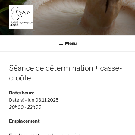
Aller
au
contenu
principal
SOCIÉTÉ MYCOLOGIQUE
L'étude des champignons dans la région de Porrentruy.
D'AJOIE
Menu
Séance de détermination + casse-
croûte
Date/heure
Date(s) - lun 03.11.2025
20h00 - 22h00
Emplacement