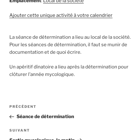
Emplacement
:
Local de la société
Ajouter cette unique activité à votre calendrier
La séance de détermination a lieu au local de la société.
Pour les séances de détermination, il faut se munir de
documentation et de quoi écrire.
Un apéritif dînatoire a lieu après la détermination pour
clôturer l’année mycologique.
Navigation
Article
PRÉCÉDENT
de
précédent
Séance de détermination
l’article
Article
SUIVANT
suivant