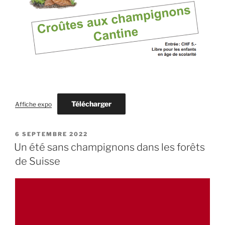
Télécharger
Affiche expo
PUBLIÉ
6 SEPTEMBRE 2022
LE
Un été sans champignons dans les forêts
de Suisse