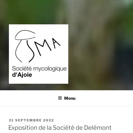
SOCIÉTÉ MYCOLOGIQUE
L'étude des champignons dans la région de Porrentruy.
D'AJOIE
Menu
PUBLIÉ
21 SEPTEMBRE 2022
LE
Exposition de la Société de Delémont