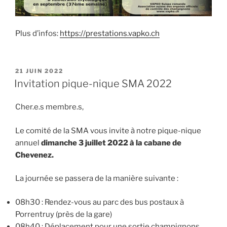
Plus d’infos:
https://prestations.vapko.ch
PUBLIÉ
21 JUIN 2022
LE
Invitation pique-nique SMA 2022
Cher.e.s membre.s,
Le comité de la SMA vous invite à notre pique-nique
annuel
dimanche 3 juillet 2022
à la cabane de
Chevenez.
La journée se passera de la manière suivante :
08h30 : Rendez-vous au parc des bus postaux à
Porrentruy (près de la gare)
08h40 : Déplacement pour une sortie champignons