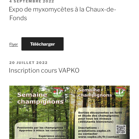
PUBLIÉ
4 SEPTEMBRE 2022
LE
Expo de myxomycètes à la Chaux-de-
Fonds
Télécharger
Flyer
PUBLIÉ
20 JUILLET 2022
LE
Inscription cours VAPKO