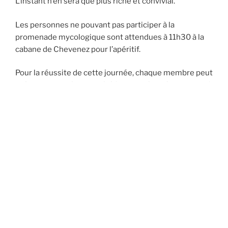
L’instant n’en sera que plus riche et convivial.
Les personnes ne pouvant pas participer à la
promenade mycologique sont attendues à 11h30 à la
cabane de Chevenez pour l’apéritif.
Pour la réussite de cette journée, chaque membre peut
préparer en petite quantité (pour environ 4 personnes)
un apéritif, une salade ou un dessert à choix.
Merci à
chacun de prendre sa vaisselle.
Amitiés et au plaisir de vous retrouver lors de cette
journée.
Christelle Baconat – Pour le comité de la SMA
Accès