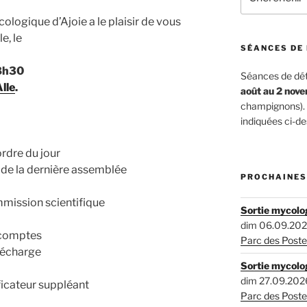
logique d’Ajoie a le plaisir de vous
e, le
SÉANCES DE
18h30
Séances de dét
lle
.
août au 2 nov
champignons). P
indiquées ci-de
rdre du jour
de la dernière assemblée
PROCHAINES
mmission scientifique
Sortie mycolog
dim 06.09.202
 comptes
Parc des Poste
décharge
Sortie mycolog
dim 27.09.202
ficateur suppléant
Parc des Poste