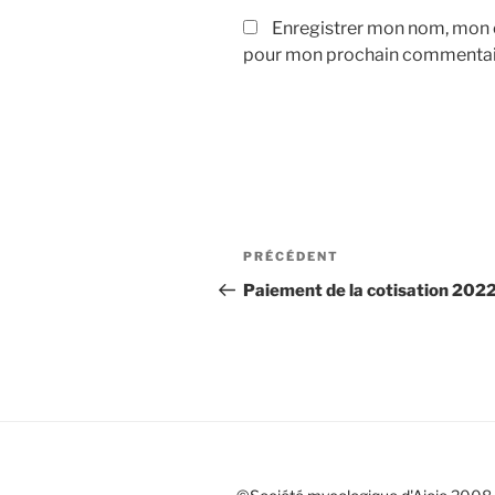
Enregistrer mon nom, mon e
pour mon prochain commentai
Navigation
Article
PRÉCÉDENT
de
précédent
Paiement de la cotisation 202
l’article