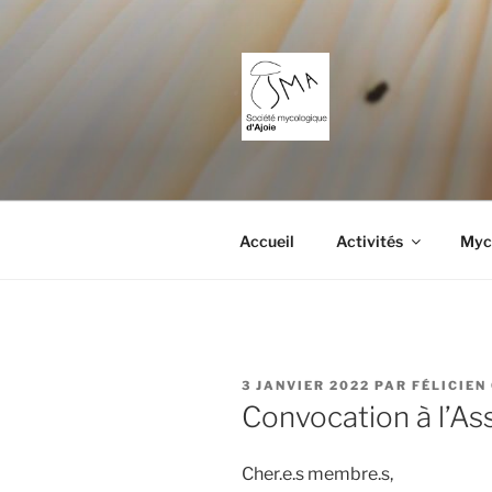
Aller
au
contenu
principal
SOCIÉTÉ M
L'étude des champignons dans l
Accueil
Activités
Myco
PUBLIÉ
3 JANVIER 2022
PAR
FÉLICIEN
LE
Convocation à l’A
Cher.e.s membre.s,