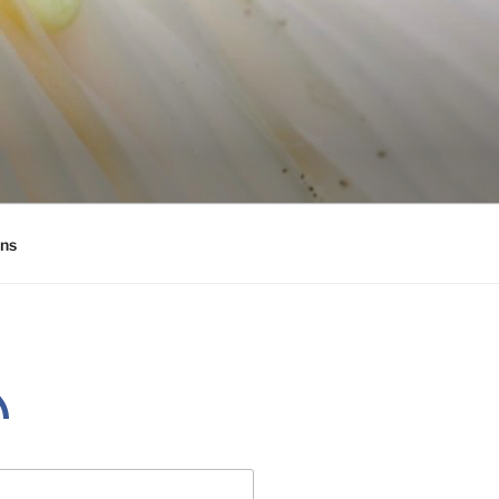
ens
l
S SMA