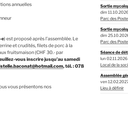
tions annuelles
Sortie mycolog
dim 11.10.2026
nneur
Parc des Poste
Sortie mycolog
dim 25.10.202
-e
) est proposé après l’assemblée. Le
Parc des Poste
rine et crudités, filets de porc à la
 aux fruitsmaison (CHF 30.- par
Séance de dét
lun 02.11.2026
euillez-vous inscrire jusqu’au samedi
Local de la soc
istelle.baconat@hotmail.com
, tél. : 078
Assemblée gé
ven 12.02.202
 nous vous présentons nos
Lieu à définir