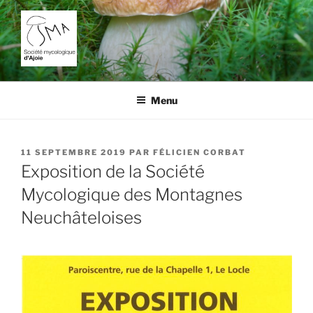
Aller
au
contenu
principal
SOCIÉTÉ MYCOLOGIQUE
L'étude des champignons dans la région de Porrentruy.
D'AJOIE
Menu
PUBLIÉ
11 SEPTEMBRE 2019
PAR
FÉLICIEN CORBAT
LE
Exposition de la Société
Mycologique des Montagnes
Neuchâteloises