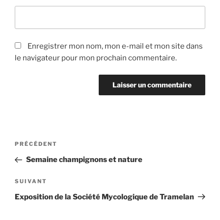
Enregistrer mon nom, mon e-mail et mon site dans
le navigateur pour mon prochain commentaire.
Navigation
Article
PRÉCÉDENT
de
précédent
Semaine champignons et nature
l’article
Article
SUIVANT
suivant
Exposition de la Société Mycologique de Tramelan