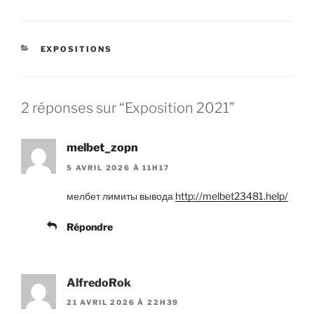
CATÉGORIES
EXPOSITIONS
2 réponses sur “Exposition 2021”
melbet_zopn
5 AVRIL 2026 À 11H17
мелбет лимиты вывода
http://melbet23481.help/
Répondre
AlfredoRok
21 AVRIL 2026 À 22H39