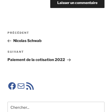
Navigation
Article
PRÉCÉDENT
de
précédent
Nicolas Schwab
l’article
Article
SUIVANT
suivant
Paiement de la cotisation 2022
Facebook SMA
E-mail
RSS SMA
Rechercher