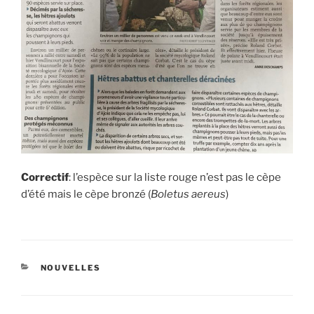
Correctif
: l’espèce sur la liste rouge n’est pas le cèpe
d’été mais le cèpe bronzé (
Boletus
aereus
)
CATÉGORIES
NOUVELLES