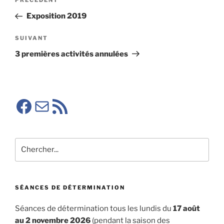
Article
PRÉCÉDENT
de
précédent
Exposition 2019
l’article
Article
SUIVANT
suivant
3 premières activités annulées
Facebook SMA
E-mail
RSS SMA
Rechercher
SÉANCES DE DÉTERMINATION
Séances de détermination tous les lundis du
17 août
au 2 novembre 2026
(pendant la saison des