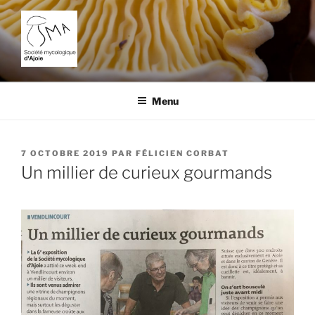
Aller
au
contenu
principal
SOCIÉTÉ MYCOLOGIQUE
L'étude des champignons dans la région de Porrentruy.
D'AJOIE
Menu
PUBLIÉ
7 OCTOBRE 2019
PAR
FÉLICIEN CORBAT
LE
Un millier de curieux gourmands